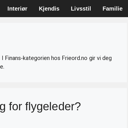
Interiør
Kjendis
Livsstil
Familie
. I Finans-kategorien hos Frieord.no gir vi deg
e.
 for flygeleder?