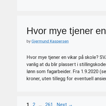
Hvor mye tjener en
by
Gjermund Kaspersen
Hvor mye tjener en vikar på skole? SVA
vanlig at du blir plassert i stillingsk
lønn som fagarbeider. Fra 1.9.2020 (se
kroner, uten tillegg for eventuell ansie
Page
Page
Page
1
2
…
261
Next
→