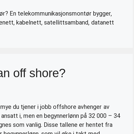
ør? En telekommunikasjonsmontør bygger,
elenett, kabelnett, satellittsamband, datanett
n off shore?
mye du tjener i jobb offshore avhenger av
er ansatt i, men en begynnerlønn på 32 000 – 34
gnes som vanlig. Disse tallene er hentet fra
 er begynnerlønn, som vil øke i takt med