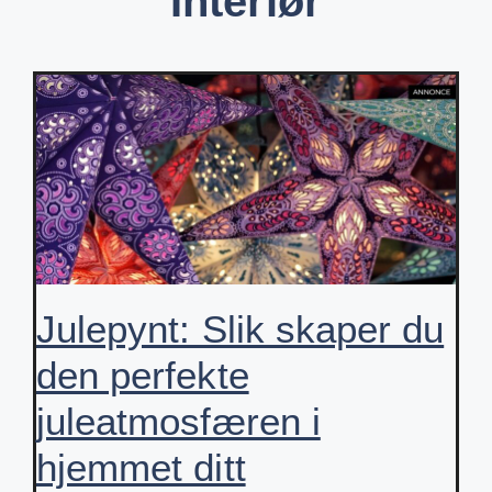
Interiør
Julepynt: Slik skaper du
den perfekte
juleatmosfæren i
hjemmet ditt