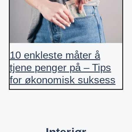
10 enkleste måter å
tjene penger på – Tips
for økonomisk suksess