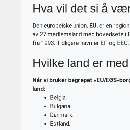
Hva vil det si å 
Den europeiske union,
EU
, er en regi
av 27 medlemsland med hovedsete i B
fra 1993. Tidligere navn er EF og EEC.
Hvilke land er med
Når vi bruker begrepet «
EU
/EØS-borg
land
:
Belgia.
Bulgaria.
Danmark.
Estland.