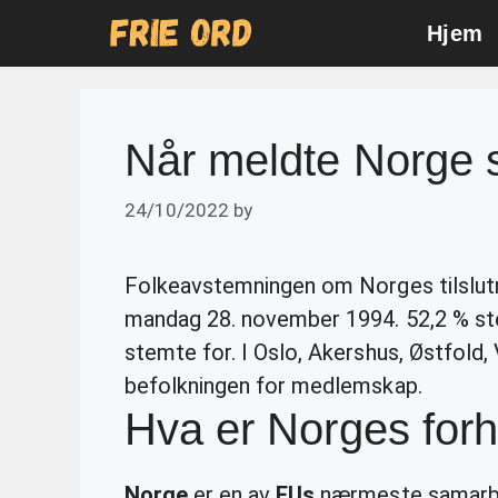
Skip
Hjem
to
content
Når meldte Norge 
24/10/2022
by
Folkeavstemningen om Norges tilslutni
mandag 28. november 1994. 52,2 % ste
stemte for. I Oslo, Akershus, Østfold,
befolkningen for medlemskap.
Hva er Norges forh
Norge
er en av
EUs
nærmeste samarbe