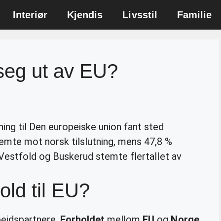
Interiør
Kjendis
Livsstil
Familie
seg ut av EU?
ng til Den europeiske union fant sted
mte mot norsk tilslutning, mens 47,8 %
 Vestfold og Buskerud stemte flertallet av
old til EU?
idspartnere.
Forholdet
mellom
EU
og
Norge