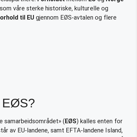
l som våre sterke historiske, kulturelle og
orhold til EU
gjennom EØS-avtalen og flere
v EØS?
ke samarbeidsområdet» (
EØS
) kalles enten for
står av EU-landene, samt EFTA-landene Island,