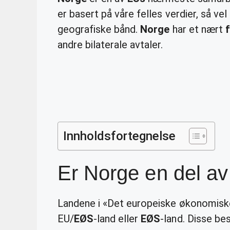
er basert på våre felles verdier, så ve
geografiske bånd.
Norge
har et nært
f
andre bilaterale avtaler.
Innholdsfortegnelse
Er Norge en del a
Landene i «Det europeiske økonomis
EU/
EØS
-land eller
EØS
-land. Disse be