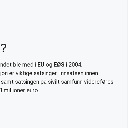
S?
andet ble med i
EU
og
EØS
i 2004.
on er viktige satsinger. Innsatsen innen
, samt satsingen på sivilt samfunn videreføres.
 millioner euro.