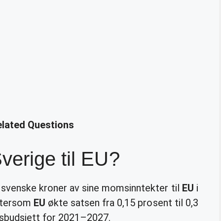
elated Questions
verige til EU?
 svenske kroner av sine momsinntekter til
EU
i
ettersom
EU
økte satsen fra 0,15 prosent til 0,3
dsbudsjett for 2021–2027.