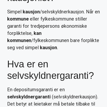
Simpel
kausjon
/selvskyldnerkausjon. Når en
kommune
eller fylkeskommune stiller
garanti for tredjepersons økonomiske
forpliktelse,
kan
kommunen
/fylkeskommunen bare forplikte
seg ved simpel
kausjon
.
Hva er en
selvskyldnergaranti?
En depositumsgaranti er en
selvskyldnergaranti
(selvskyldnerkausjon).
Det betyr at leietaker må betale tilbake til