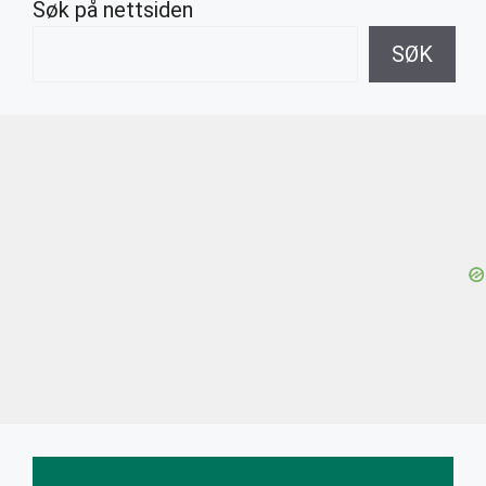
Søk på nettsiden
SØK