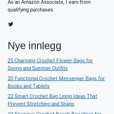
As an Amazon Associate, I earn from
qualifying purchases.
Twitter
Nye innlegg
25 Charming Crochet Flower Bags for
Spring and Summer Outfits
20 Functional Crochet Messenger Bags for
Books and Tablets
22 Smart Crochet Bag Lining Ideas That
Prevent Stretching and Snags