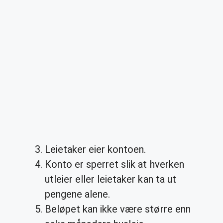
Leietaker eier kontoen.
Konto er sperret slik at hverken
utleier eller leietaker kan ta ut
pengene alene.
Beløpet kan ikke være større enn