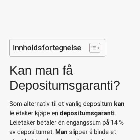
Innholdsfortegnelse
Kan man få
Depositumsgaranti?
Som alternativ til et vanlig depositum
kan
leietaker kjøpe en
depositumsgaranti
.
Leietaker betaler en engangssum på 14 %
av depositumet.
Man
slipper å binde et