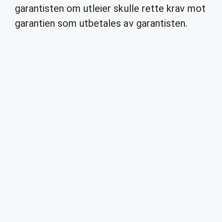
garantisten om utleier skulle rette krav mot
garantien som utbetales av garantisten.