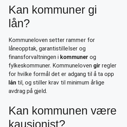
Kan kommuner gi
lån?
Kommuneloven setter rammer for
låneopptak, garantistillelser og
finansforvaltningen i
kommuner
og
fylkeskommuner. Kommuneloven
gir
regler
for hvilke formål det er adgang til å ta opp
lån
til, og stiller krav til minimum årlige
avdrag på gjeld.
Kan kommunen være
kausjonist?