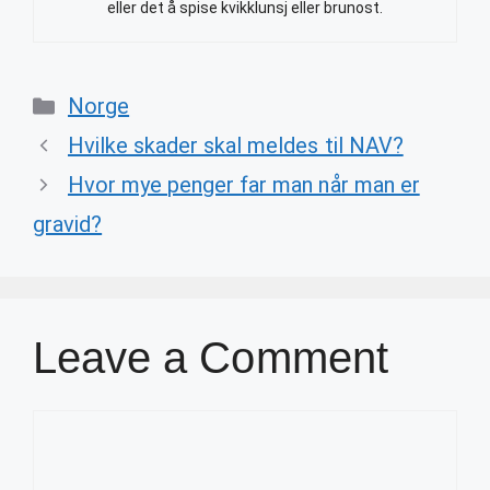
eller det å spise kvikklunsj eller brunost.
Categories
Norge
Hvilke skader skal meldes til NAV?
Hvor mye penger far man når man er
gravid?
Leave a Comment
Comment