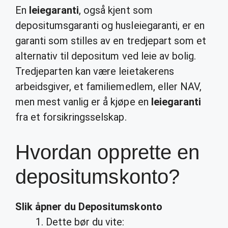
En
leiegaranti
, også kjent som
depositumsgaranti og husleiegaranti, er en
garanti som stilles av en tredjepart som et
alternativ til depositum ved leie av bolig.
Tredjeparten kan være leietakerens
arbeidsgiver, et familiemedlem, eller NAV,
men mest vanlig er å kjøpe en
leiegaranti
fra et forsikringsselskap.
Hvordan opprette en
depositumskonto?
Slik åpner du
Depositumskonto
Dette bør du vite: