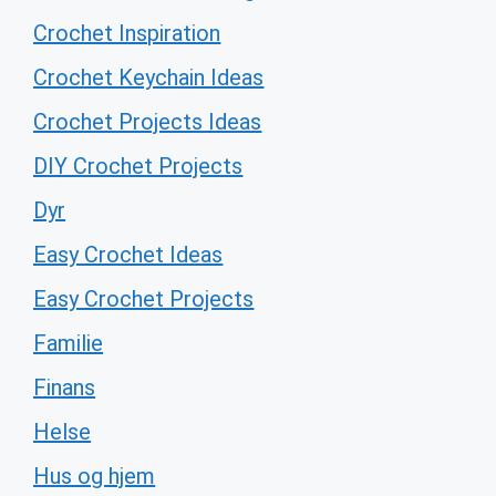
Crochet Inspiration
Crochet Keychain Ideas
Crochet Projects Ideas
DIY Crochet Projects
Dyr
Easy Crochet Ideas
Easy Crochet Projects
Familie
Finans
Helse
Hus og hjem