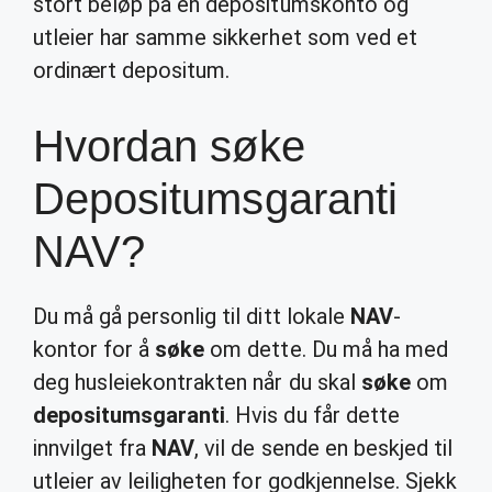
stort beløp på en depositumskonto og
utleier har samme sikkerhet som ved et
ordinært depositum.
Hvordan søke
Depositumsgaranti
NAV?
Du må gå personlig til ditt lokale
NAV
-
kontor for å
søke
om dette. Du må ha med
deg husleiekontrakten når du skal
søke
om
depositumsgaranti
. Hvis du får dette
innvilget fra
NAV
, vil de sende en beskjed til
utleier av leiligheten for godkjennelse. Sjekk