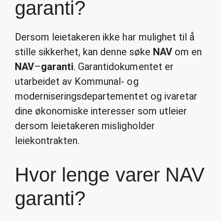
garanti?
Dersom leietakeren ikke har mulighet til å
stille sikkerhet, kan denne søke
NAV
om en
NAV
–
garanti
. Garantidokumentet er
utarbeidet av Kommunal- og
moderniseringsdepartementet og ivaretar
dine økonomiske interesser som utleier
dersom leietakeren misligholder
leiekontrakten.
Hvor lenge varer NAV
garanti?