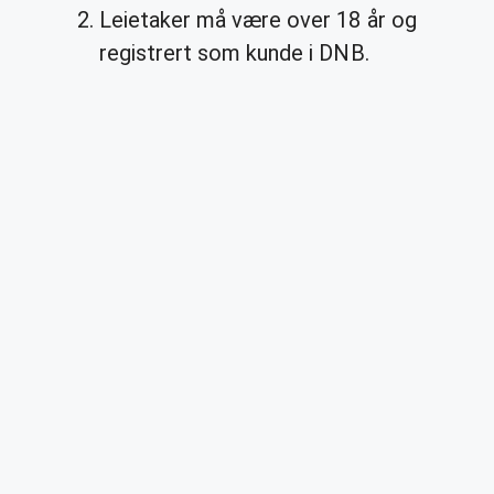
Leietaker må være over 18 år og
registrert som kunde i DNB.