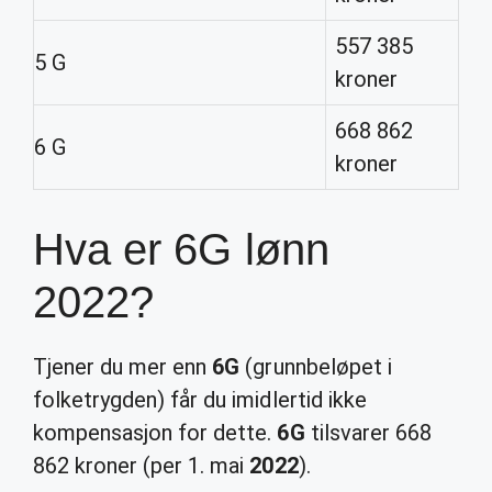
557 385
5 G
kroner
668 862
6 G
kroner
Hva er 6G lønn
2022?
Tjener du mer enn
6G
(grunnbeløpet i
folketrygden) får du imidlertid ikke
kompensasjon for dette.
6G
tilsvarer 668
862 kroner (per 1. mai
2022
).