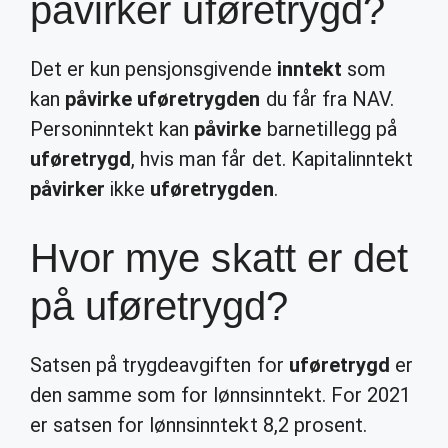
påvirker uføretrygd?
Det er kun pensjonsgivende
inntekt
som
kan
påvirke uføretrygden
du får fra NAV.
Personinntekt kan
påvirke
barnetillegg på
uføretrygd
, hvis man får det. Kapitalinntekt
påvirker
ikke
uføretrygden
.
Hvor mye skatt er det
på uføretrygd?
Satsen på trygdeavgiften for
uføretrygd
er
den samme som for lønnsinntekt. For 2021
er satsen for lønnsinntekt 8,2 prosent.