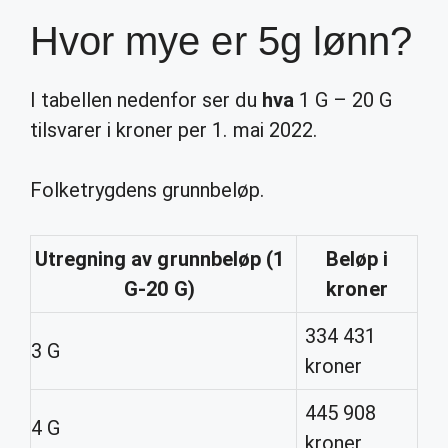
Hvor mye er 5g lønn?
I tabellen nedenfor ser du
hva
1 G – 20 G
tilsvarer i kroner per 1. mai 2022.
Folketrygdens grunnbeløp.
Utregning av grunnbeløp (1
Beløp i
G-20 G)
kroner
334 431
3 G
kroner
445 908
4 G
kroner