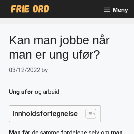
Skip
Meny
to
content
Kan man jobbe når
man er ung ufør?
03/12/2022
by
Ung ufør
og arbeid
Innholdsfortegnelse
Man får
de samme fordelene selv om
man