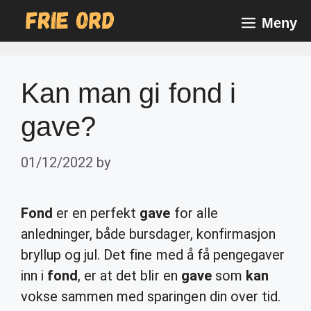
Skip
Meny
to
content
Kan man gi fond i
gave?
01/12/2022
by
Fond
er en perfekt
gave
for alle
anledninger, både bursdager, konfirmasjon
bryllup og jul. Det fine med å få pengegaver
inn i
fond
, er at det blir en
gave
som
kan
vokse sammen med sparingen din over tid.