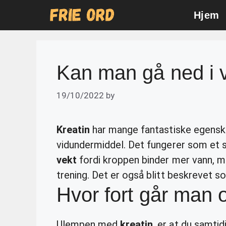
Skip
Hjem
to
content
Kan man gå ned i 
19/10/2022
by
Kreatin
har mange fantastiske egensk
vidundermiddel. Det fungerer som et
vekt
fordi kroppen binder mer vann, 
trening. Det er også blitt beskrevet
Hvor fort går man o
Ulempen med
kreatin
, er at du samtid