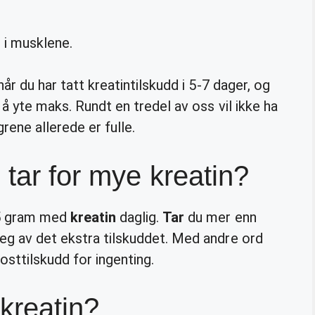
 i musklene.
når du har tatt kreatintilskudd i 5-7 dager, og
 å yte maks. Rundt en tredel av oss vil ikke ha
grene allerede er fulle.
 tar for mye kreatin?
5 gram med
kreatin
daglig.
Tar
du mer enn
seg av det ekstra tilskuddet. Med andre ord
kosttilskudd for ingenting.
kreatin?