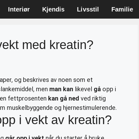
Interiør
Kjendis
Livsstil
Familie
vekt med kreatin?
aper, og beskrives av noen som et
 slankemiddel, men
man kan
likevel
gå
opp i
men fettprosenten
kan gå ned
ved riktig
 som muskelbyggende og hjernestimulerende.
pp i vekt av kreatin?
ig
går opp i vekt
når du starter å bruke