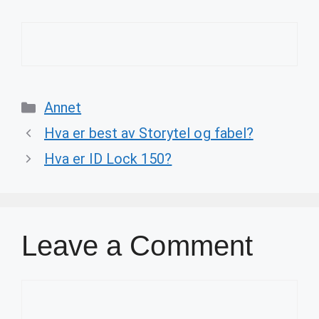
Categories
Annet
Hva er best av Storytel og fabel?
Hva er ID Lock 150?
Leave a Comment
Comment