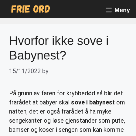
Skip
Meny
to
content
Hvorfor ikke sove i
Babynest?
15/11/2022
by
På grunn av faren for krybbedød så blir det
frarådet at babyer skal
sove i babynest
om
natten, det er også frarådet å ha myke
sengekanter og løse gjenstander som pute,
bamser og koser i sengen som kan komme i