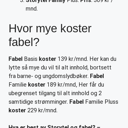
Storytel Family
Plus.
Pris
: 309 kr /
mnd.
Hvor mye koster
fabel?
Fabel
Basis
koster
139 kr/mnd. Her kan du
lytte så mye du vil til alt innhold, bortsett
fra barne- og ungdomslydbøker.
Fabel
Familie
koster
189 kr/mnd, Her får du
ubegrenset tilgang til alt innhold og 2
samtidige strømminger.
Fabel
Familie Pluss
koster
229 kr/mnd.
Hva er best av Storytel og fabel? –