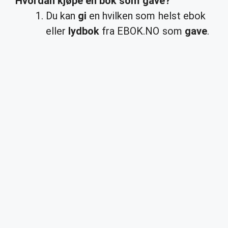
Hvordan
kjøpe en bok som
gave
?
Du kan
gi
en hvilken som helst ebok
eller
lydbok
fra EBOK.NO som
gave
.