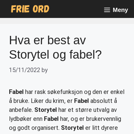
Skip
Meny
to
content
Hva er best av
Storytel og fabel?
15/11/2022
by
Fabel
har rask søkefunksjon og den er enkel
å bruke. Liker du krim, er
Fabel
absolutt å
anbefale.
Storytel
har et større utvalg av
lydbøker enn
Fabel
har, og er brukervennlig
og godt organisert.
Storytel
er litt dyrere