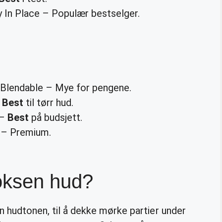
 In Place – Populær bestselger.
-Blendable – Mye for pengene.
–
Best
til tørr hud.
–
Best
på budsjett.
– Premium.
oksen hud?
nn hudtonen, til å dekke mørke partier under