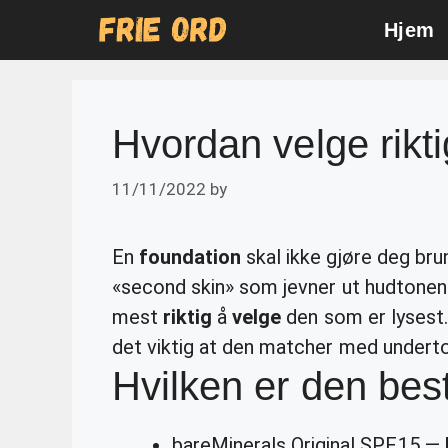
Skip
Hjem
to
content
Hvordan velge rikt
11/11/2022
by
En
foundation
skal ikke gjøre deg bru
«second skin» som jevner ut hudtonen
mest
riktig
å
velge
den som er lysest.
det viktig at den matcher med undert
Hvilken er den bes
bareMinerals Original SPF15 —