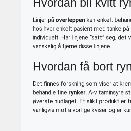
Hvordan bli kvitt r
Linjer på
overleppen
kan enkelt behan
hos hver enkelt pasient med tanke på 
individuelt. Har linjene “satt” seg, det 
vanskelig å fjerne disse linjene.
Hvordan få bort ryn
Det finnes forskning som viser at kr
behandle fine
rynker
. A-vitaminsyre s
øverste hudlaget. Et slikt produkt er t
vanligvis mot alvorlige kviser og er 