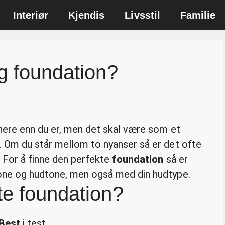
Interiør
Kjendis
Livsstil
Familie
ig foundation?
nere enn du er, men det skal være som et
. Om du står mellom to nyanser så er det ofte
 For å finne den perfekte
foundation
så er
one og hudtone, men også med din hudtype.
te foundation?
Best
i test.