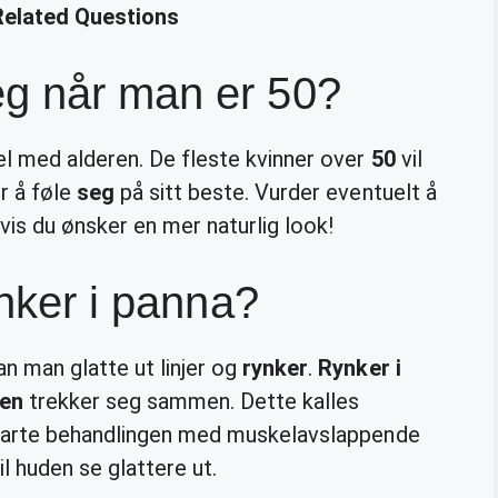
Related Questions
g når man er 50?
el med alderen. De fleste kvinner over
50
vil
r å føle
seg
på sitt beste. Vurder eventuelt å
is du ønsker en mer naturlig look!
ynker i panna?
n man glatte ut linjer og
rynker
.
Rynker i
en
trekker seg sammen. Dette kalles
 starte behandlingen med muskelavslappende
il huden se glattere ut.