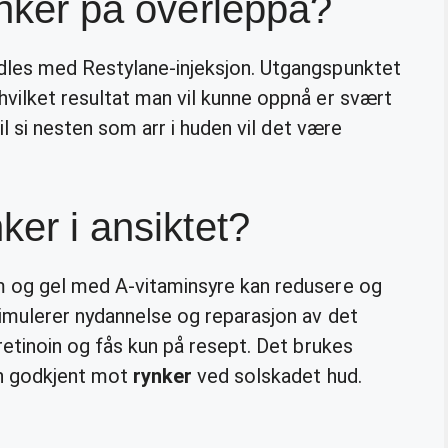
ynker på overleppa?
dles med Restylane-injeksjon. Utgangspunktet
hvilket resultat man vil kunne oppnå er svært
vil si nesten som arr i huden vil det være
ker i ansiktet?
em og gel med A-vitaminsyre kan redusere og
timulerer nydannelse og reparasjon av det
retinoin og fås kun på resept. Det brukes
kun godkjent mot
rynker
ved solskadet hud.