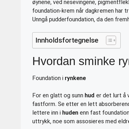
øynene, ved nesevingene, pigmentflekk
foundation-krem når dagkremen har truk
Unngå pudderfoundation, da den fremhe
Innholdsfortegnelse
Hvordan sminke ry
Foundation i
rynkene
For en glatt og sunn
hud
er det lurt å
fastform. Se etter en lett absorberen
lettere inn i
huden
enn fast foundation.
uttrykk, noe som assosieres med eld