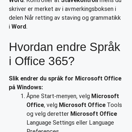
Word
. Kontroller at
Stavekontroll
mens du
skriver er merket av i avmerkingsboksen i
delen Når retting av staving og grammatikk
i
Word
.
Hvordan endre Språk
i Office 365?
Slik
endrer
du
språk
for
Microsoft Office
på Windows:
Åpne Start-menyen, velg
Microsoft
Office
, velg
Microsoft Office
Tools
og velg deretter
Microsoft Office
Language Settings eller Language
Preferences.