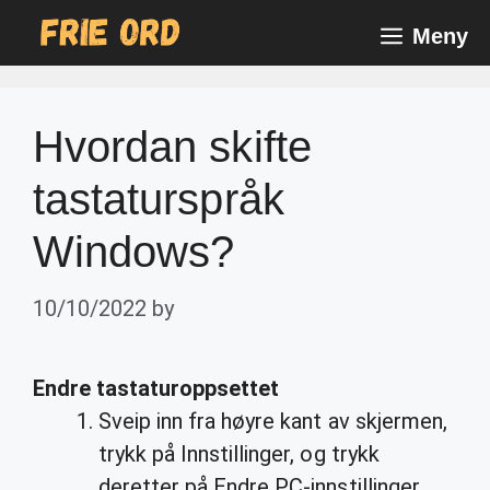
Skip
Meny
to
content
Hvordan skifte
tastaturspråk
Windows?
10/10/2022
by
Endre tastaturoppsettet
Sveip inn fra høyre kant av skjermen,
trykk på Innstillinger, og trykk
deretter på Endre PC-innstillinger.