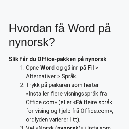
Hvordan få Word på
nynorsk?
Slik
får
du Office-pakken på
nynorsk
Opne
Word
og gå inn på Fil >
Alternativer > Språk.
Trykk på peikaren som heiter
«Installer flere visningsspråk fra
Office.com» (eller «
Få
fleire språk
for vising og hjelp frå Office.com»,
ordlyden varierer litt).
Vel «Norsk (
nynorsk
)» i lista som