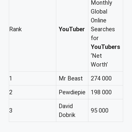
Monthly
Global
Online
Rank
YouTuber
Searches
for
YouTubers
‘Net
Worth’
1
Mr Beast
274 000
2
Pewdiepie
198 000
David
3
95 000
Dobrik