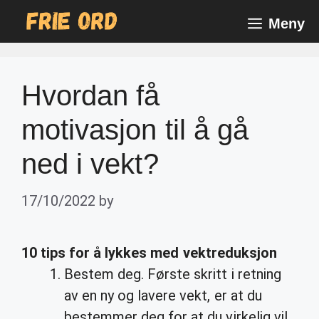
Skip
Meny
to
content
Hvordan få
motivasjon til å gå
ned i vekt?
17/10/2022
by
10 tips for å lykkes med vektreduksjon
Bestem deg. Første skritt i retning
av en ny og lavere vekt, er at du
bestemmer deg for at du virkelig vil