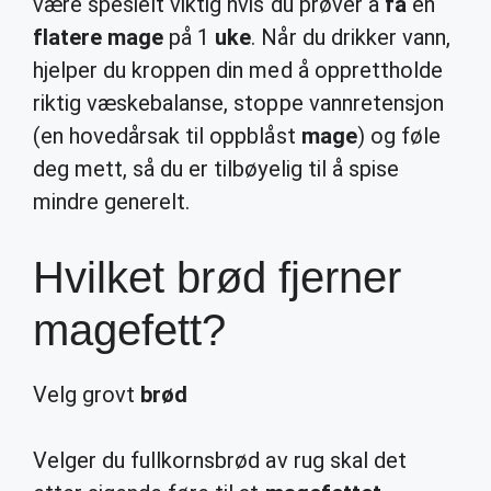
være spesielt viktig hvis du prøver å
få
en
flatere mage
på 1
uke
. Når du drikker vann,
hjelper du kroppen din med å opprettholde
riktig væskebalanse, stoppe vannretensjon
(en hovedårsak til oppblåst
mage
) og føle
deg mett, så du er tilbøyelig til å spise
mindre generelt.
Hvilket brød fjerner
magefett?
Velg grovt
brød
Velger du fullkornsbrød av rug skal det