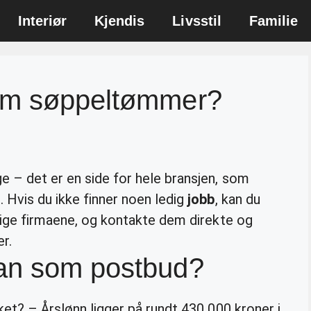
Interiør
Kjendis
Livsstil
Familie
som søppeltømmer?
e – det er en side for hele bransjen, som
 Hvis du ikke finner noen ledig
jobb
, kan du
llige firmaene, og kontakte dem direkte og
r.
an som postbud?
ket? – Årslønn ligger på rundt 430 000 kroner i