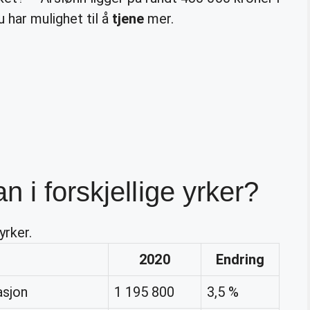
u har mulighet til å
tjene
mer.
 i forskjellige yrker?
yrker.
2020
Endring
asjon
1 195 800
3,5 %