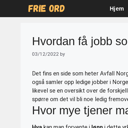
Skip
Hjem
to
content
Hvordan få jobb 
03/12/2022
by
Det fins en side som heter Avfall Norg
også samler opp ledige jobber i Norge.
likevel se en oversikt over de forskje
spørre om det vil bli noe ledig fremove
Hvor mye tjener m
Hva
kan man forvente i
lønn
i dette yr