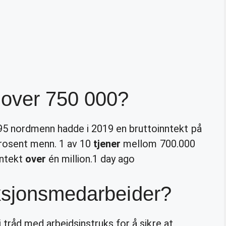
 over 750 000?
95 nordmenn hadde i 2019 en bruttoinntekt på
 prosent menn. 1 av 10
tjener
mellom 700.000
nntekt
over
én million.
1 day ago
ksjonsmedarbeider?
i tråd med arbeidsinstruks for å sikre at