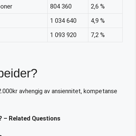
joner
804 360
2,6 %
1 034 640
4,9 %
1 093 920
7,2 %
beider?
2.000kr avhengig av ansiennitet, kompetanse
 – Related Questions