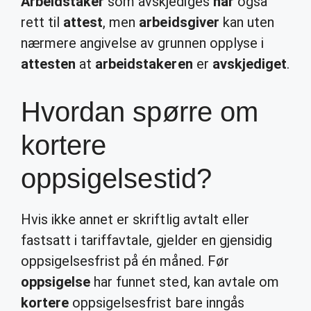
Arbeidstaker
som avskjediges
har
også
rett til
attest
, men
arbeidsgiver
kan uten
nærmere angivelse av grunnen opplyse i
attesten
at
arbeidstakeren
er
avskjediget
.
Hvordan spørre om
kortere
oppsigelsestid?
Hvis ikke annet er skriftlig avtalt eller
fastsatt i tariffavtale, gjelder en gjensidig
oppsigelsesfrist på én måned. Før
oppsigelse
har funnet sted, kan avtale om
kortere
oppsigelsesfrist bare inngås