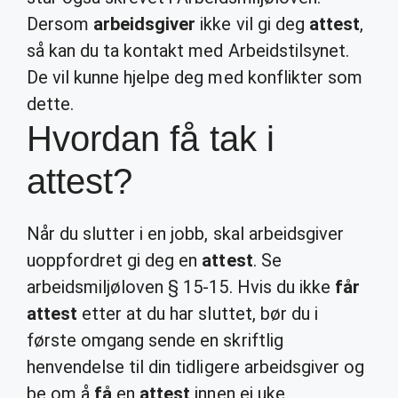
Dersom
arbeidsgiver
ikke vil gi deg
attest
,
så kan du ta kontakt med Arbeidstilsynet.
De vil kunne hjelpe deg med konflikter som
dette.
Hvordan få tak i
attest?
Når du slutter i en jobb, skal arbeidsgiver
uoppfordret gi deg en
attest
. Se
arbeidsmiljøloven § 15-15. Hvis du ikke
får
attest
etter at du har sluttet, bør du i
første omgang sende en skriftlig
henvendelse til din tidligere arbeidsgiver og
be om å
få
en
attest
innen ei uke.