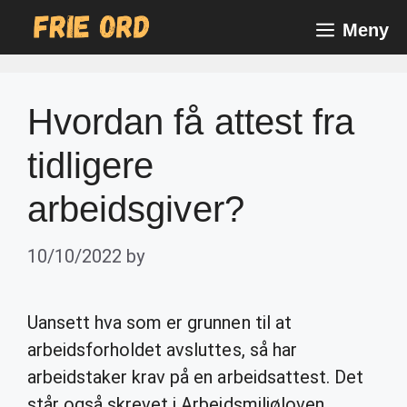
Skip
Meny
to
content
Hvordan få attest fra
tidligere
arbeidsgiver?
10/10/2022
by
Uansett hva som er grunnen til at
arbeidsforholdet avsluttes, så har
arbeidstaker krav på en arbeidsattest. Det
står også skrevet i Arbeidsmiljøloven.