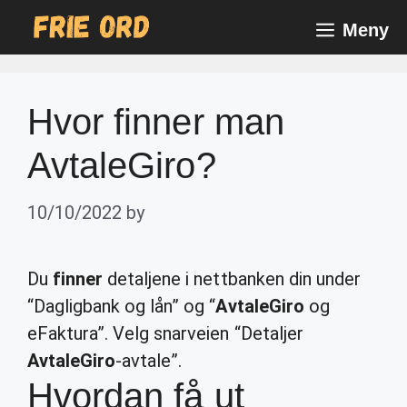
Skip
Meny
to
content
Hvor finner man
AvtaleGiro?
10/10/2022
by
Du
finner
detaljene i nettbanken din under
“Dagligbank og lån” og “
AvtaleGiro
og
eFaktura”. Velg snarveien “Detaljer
AvtaleGiro
-avtale”.
Hvordan få ut