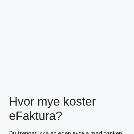
Hvor mye koster
eFaktura?
Du trenger ikke en egen avtale med banken