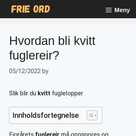
Skip
Meny
to
content
Hvordan bli kvitt
fuglereir?
05/12/2022
by
Slik blir du
kvitt
fuglelopper
Innholdsfortegnelse
Fjorårets
fuglereir
må oppspores og