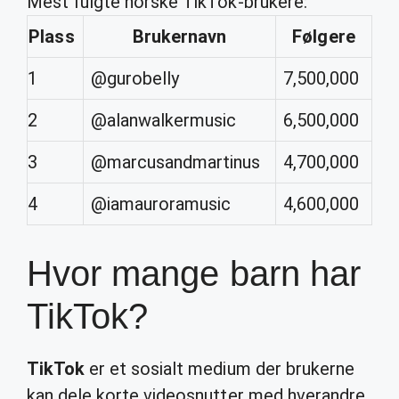
Mest fulgte norske TikTok-brukere:
Plass
Brukernavn
Følgere
1
@gurobelly
7,500,000
2
@alanwalkermusic
6,500,000
3
@marcusandmartinus
4,700,000
4
@iamauroramusic
4,600,000
Hvor mange barn har
TikTok?
TikTok
er et sosialt medium der brukerne
kan dele korte videosnutter med hverandre.