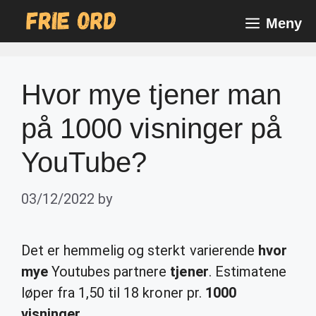
Skip
Meny
to
content
Hvor mye tjener man
på 1000 visninger på
YouTube?
03/12/2022
by
Det er hemmelig og sterkt varierende
hvor
mye
Youtubes partnere
tjener
. Estimatene
løper fra 1,50 til 18 kroner pr.
1000
visninger
.