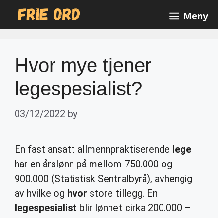
Skip
Meny
to
content
Hvor mye tjener
legespesialist?
03/12/2022
by
En fast ansatt allmennpraktiserende
lege
har en årslønn på mellom 750.000 og
900.000 (Statistisk Sentralbyrå), avhengig
av hvilke og
hvor
store tillegg. En
legespesialist
blir lønnet cirka 200.000 –