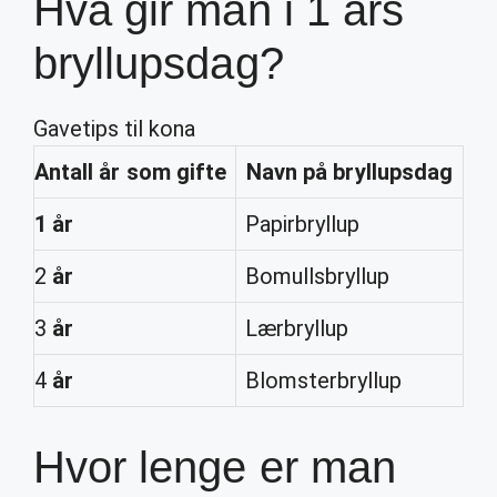
Hva gir man i 1 års
bryllupsdag?
Gavetips til kona
Antall
år
som gifte
Navn på
bryllupsdag
1 år
Papirbryllup
2
år
Bomullsbryllup
3
år
Lærbryllup
4
år
Blomsterbryllup
Hvor lenge er man