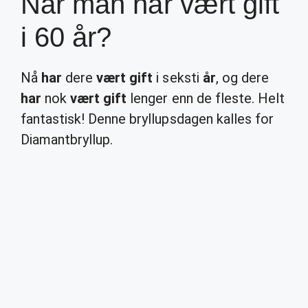
Når man har vært gift
i 60 år?
Nå
har
dere
vært gift
i seksti
år
, og dere
har
nok
vært gift
lenger enn de fleste. Helt
fantastisk! Denne bryllupsdagen kalles for
Diamantbryllup.