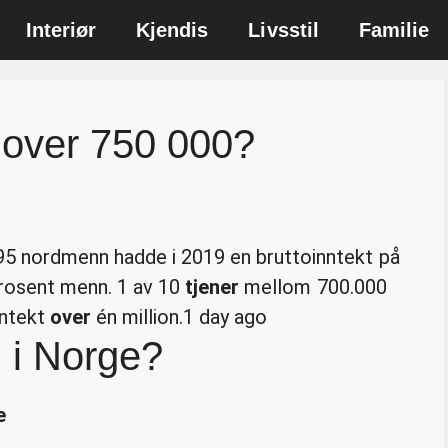
Interiør
Kjendis
Livsstil
Familie
 over 750 000?
95 nordmenn hadde i 2019 en bruttoinntekt på
 prosent menn. 1 av 10
tjener
mellom 700.000
nntekt
over
én million.
1 day ago
 i Norge?
e