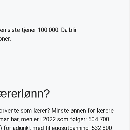
n siste tjener 100 000. Da blir
oner.
lærerlønn?
orvente som lærer? Minstelønnen for lærere
 man har, men er i 2022 som følger: 504 700
) for adjunkt med tilleggsutdanning. 532 800