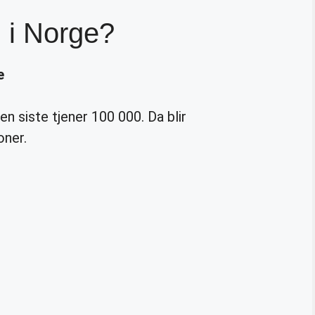
 i Norge?
e
n siste tjener 100 000. Da blir
oner.