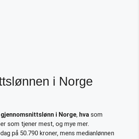
ttslønnen i Norge
m
gjennomsnittslønn i Norge
,
hva
som
pper som tjener mest, og mye mer.
i dag på 50.790 kroner, mens medianlønnen