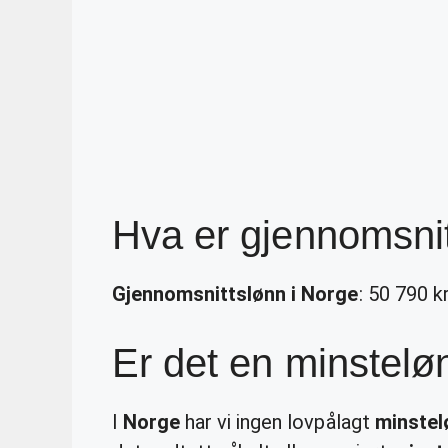
Hva er gjennomsnit
Gjennomsnittslønn i Norge
: 50 790 k
Er det en minstelø
I
Norge
har vi ingen lovpålagt
minstel