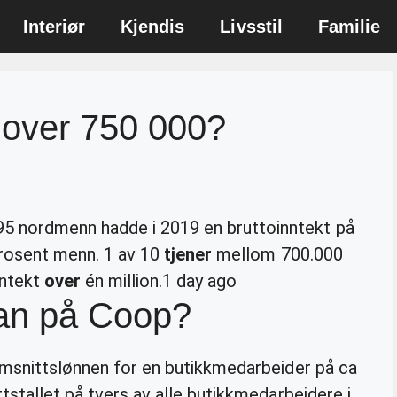
Interiør
Kjendis
Livsstil
Familie
 over 750 000?
95 nordmenn hadde i 2019 en bruttoinntekt på
 prosent menn. 1 av 10
tjener
mellom 700.000
nntekt
over
én million.
1 day ago
an på Coop?
nomsnittslønnen for en butikkmedarbeider på ca
tstallet på tvers av alle butikkmedarbeidere i