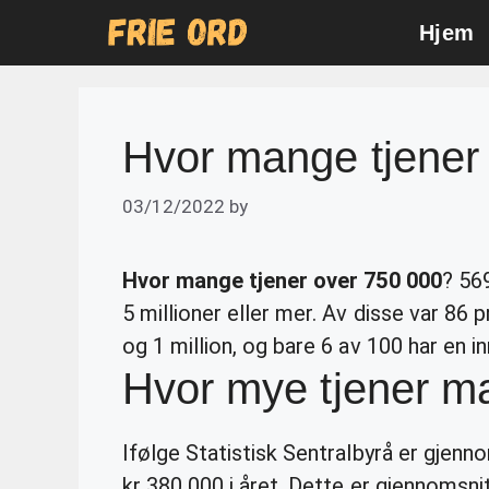
Skip
Hjem
to
content
Hvor mange tjener
03/12/2022
by
Hvor mange tjener over 750 000
? 56
5 millioner eller mer. Av disse var 86
og 1 million, og bare 6 av 100 har en i
Hvor mye tjener m
Ifølge Statistisk Sentralbyrå er gjen
kr 380 000 i året. Dette er gjennomsnit