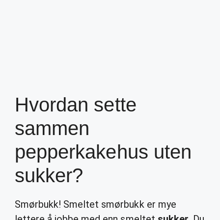
Hvordan sette
sammen
pepperkakehus uten
sukker?
Smørbukk! Smeltet smørbukk er mye
lettere å jobbe med enn smeltet
sukker
. Du