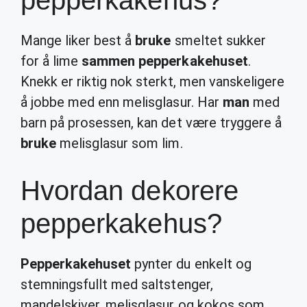
pepperkakehus?
Mange liker best å
bruke
smeltet sukker
for å lime
sammen pepperkakehuset
.
Knekk er riktig nok sterkt, men vanskeligere
å jobbe med enn melisglasur. Har
man
med
barn på prosessen, kan det være tryggere å
bruke
melisglasur som lim.
Hvordan dekorere
pepperkakehus?
Pepperkakehuset
pynter du enkelt og
stemningsfullt med saltstenger,
mandelskiver, melisglasur og kokos som