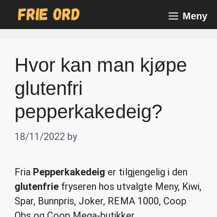
Skip
Meny
to
content
Hvor kan man kjøpe
glutenfri
pepperkakedeig?
18/11/2022
by
Fria
Pepperkakedeig
er tilgjengelig i den
glutenfrie
fryseren hos utvalgte Meny, Kiwi,
Spar, Bunnpris, Joker, REMA 1000, Coop
Obs og Coop Mega-butikker.