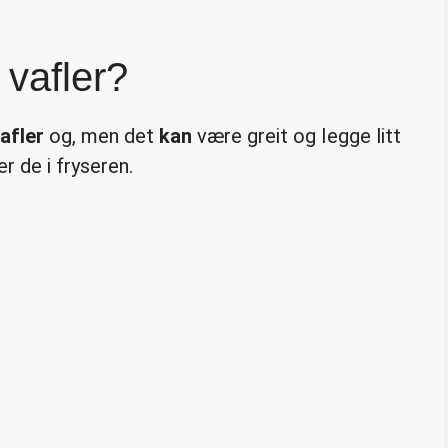
vafler?
afler
og, men det
kan
være greit og legge litt
r de i fryseren.