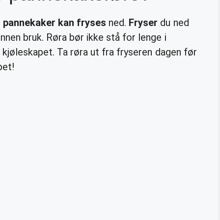
e
pannekaker kan fryses
ned.
Fryser
du ned
innen bruk. Røra bør ikke stå for lenge i
 kjøleskapet. Ta røra ut fra fryseren dagen før
pet!