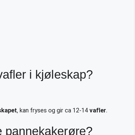
afler i kjøleskap?
skapet
, kan fryses og gir ca 12-14
vafler
.
se pannekakerøre?