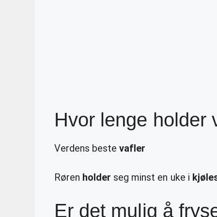
Hvor lenge holder v
Verdens beste
vafler
Røren
holder
seg minst en uke i
kjøle
Er det mulig å fry