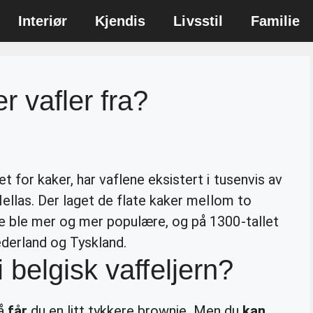
Interiør
Kjendis
Livsstil
Familie
r vafler fra?
 for kaker, har vaflene eksistert i tusenvis av
Hellas. Der laget de flate kaker mellom to
ne ble mer og mer populære, og på 1300-tallet
Nederland og Tyskland.
belgisk vaffeljern?
så
får
du en litt tykkere brownie. Men du
kan