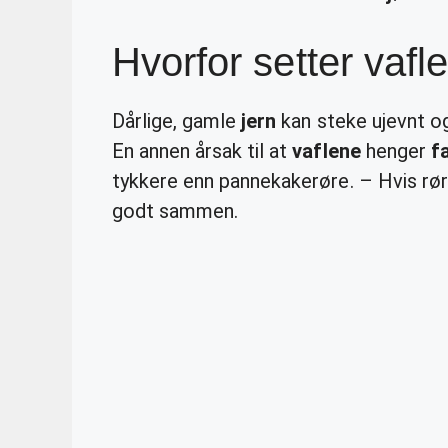
Hvorfor setter vafle
Dårlige, gamle
jern
kan steke ujevnt og
En annen årsak til at
vaflene
henger
f
tykkere enn pannekakerøre. – Hvis rør
godt sammen.