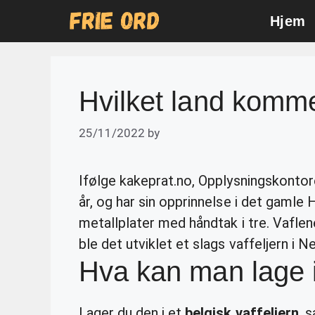
Skip
Hjem
to
content
Hvilket land komme
25/11/2022
by
Ifølge kakeprat.no, Opplysningskontoret
år, og har sin opprinnelse i det gamle 
metallplater med håndtak i tre. Vafle
ble det utviklet et slags vaffeljern i 
Hva kan man lage i 
Lager du den i et
belgisk vaffeljern
, 