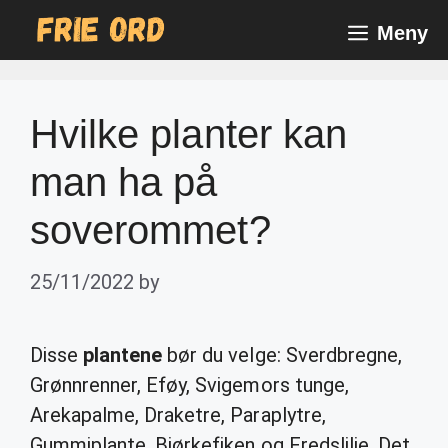
Skip
Meny
to
content
Hvilke planter kan
man ha på
soverommet?
25/11/2022
by
Disse
plantene
bør du velge: Sverdbregne,
Grønnrenner, Eføy, Svigemors tunge,
Arekapalme, Draketre, Paraplytre,
Gummiplante, Bjørkefiken og Fredslilje. Det