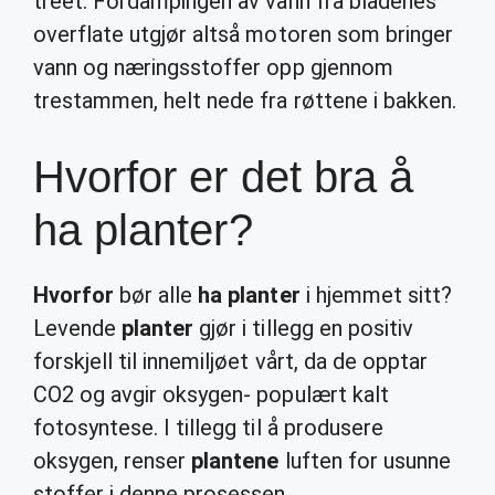
treet. Fordampingen av vann fra bladenes
overflate utgjør altså motoren som bringer
vann og næringsstoffer opp gjennom
trestammen, helt nede fra røttene i bakken.
Hvorfor er det bra å
ha planter?
Hvorfor
bør alle
ha planter
i hjemmet sitt?
Levende
planter
gjør i tillegg en positiv
forskjell til innemiljøet vårt, da de opptar
CO2 og avgir oksygen- populært kalt
fotosyntese. I tillegg til å produsere
oksygen, renser
plantene
luften for usunne
stoffer i denne prosessen.