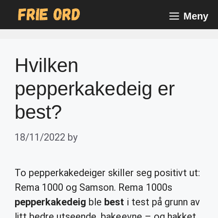
Skip
Meny
to
content
Hvilken
pepperkakedeig er
best?
18/11/2022
by
To pepperkakedeiger skiller seg positivt ut:
Rema 1000 og Samson. Rema 1000s
pepperkakedeig
ble
best
i test på grunn av
litt bedre utseende, bakeevne – og hakket