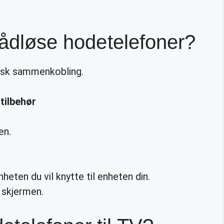
trådløse hodetelefoner?
ask sammenkobling.
tilbehør
en.
heten du vil knytte til enheten din.
 skjermen.