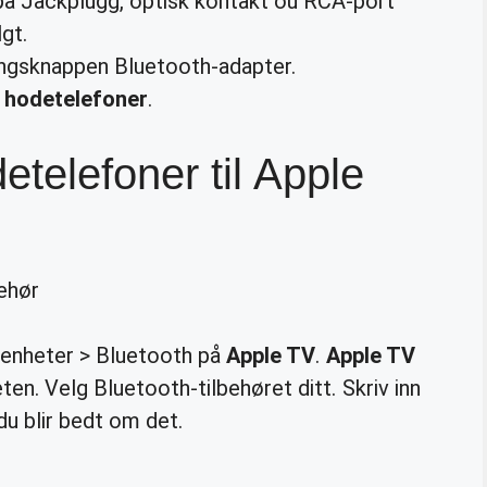
på Jackplugg, optisk kontakt ou RCA-port
gt.
ngsknappen Bluetooth-adapter.
n
hodetelefoner
.
telefoner til Apple
ehør
og enheter > Bluetooth på
Apple TV
.
Apple TV
en. Velg Bluetooth-tilbehøret ditt. Skriv inn
du blir bedt om det.