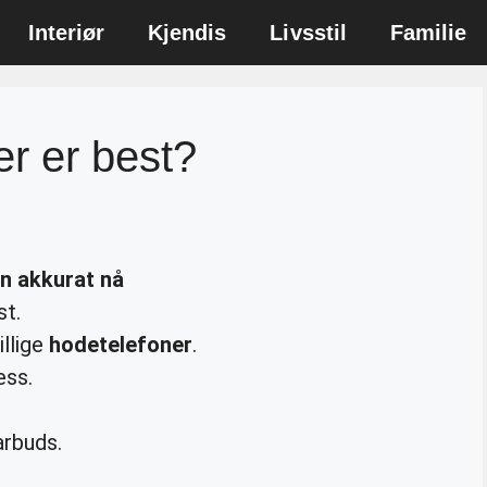
Interiør
Kjendis
Livsstil
Familie
er er best?
n akkurat nå
st.
illige
hodetelefoner
.
ess.
rbuds.