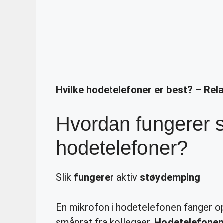
Hvilke hodetelefoner er best? – Rel
Hvordan fungerer s
hodetelefoner?
Slik
fungerer
aktiv
støydemping
En mikrofon i hodetelefonen fanger o
småprat fra kollegaer.
Hodetelefone