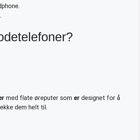
dphone.
.
odetelefoner?
er
med flate øreputer som
er
designet for å
ekke dem helt til.