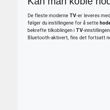
Kan man koble hode
De fleste moderne
TV
-er leveres me
følger du instillingene for å sette
hode
bekrefte tilkoblingen i
TV
-innstilling
Bluetooth-aktivert, fins det fortsatt n