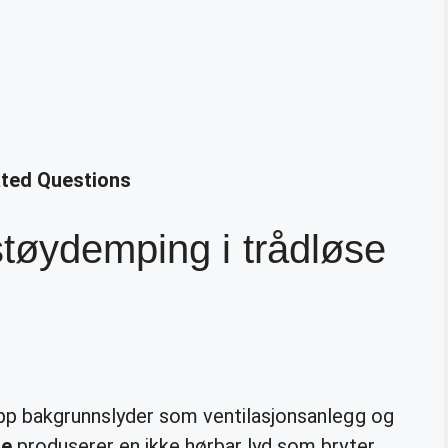
ated Questions
tøydemping i trådløse
pp bakgrunnslyder som ventilasjonsanlegg og
ne
produserer en ikke hørbar lyd som bryter