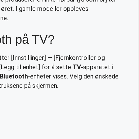
r øret. I gamle modeller oppleves
ne.
oth på TV?
r [Innstillinger] — [Fjernkontroller og
 [Legg til enhet] for å sette
TV
-apparatet i
Bluetooth
-enheter vises. Velg den ønskede
struksene på skjermen.