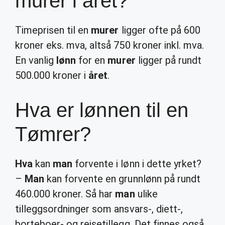
murer i året?
Timeprisen til en
murer
ligger ofte på 600
kroner eks. mva, altså 750 kroner inkl. mva.
En vanlig
lønn
for en
murer
ligger på rundt
500.000 kroner i
året
.
Hva er lønnen til en
Tømrer?
Hva
kan
man
forvente i lønn i dette yrket?
–
Man
kan forvente en grunnlønn på rundt
460.000 kroner. Så har
man
ulike
tilleggsordninger som ansvars-, diett-,
borteboer- og reisetillegg. Det finnes også