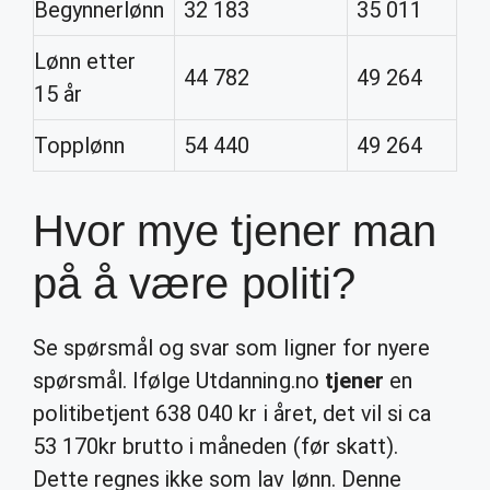
Begynnerlønn
32 183
35 011
Lønn etter
44 782
49 264
15 år
Topplønn
54 440
49 264
Hvor mye tjener man
på å være politi?
Se spørsmål og svar som ligner for nyere
spørsmål. Ifølge Utdanning.no
tjener
en
politibetjent 638 040 kr i året, det vil si ca
53 170kr brutto i måneden (før skatt).
Dette regnes ikke som lav lønn. Denne