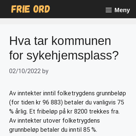
Skip
Meny
to
content
Hva tar kommunen
for sykehjemsplass?
02/10/2022
by
Av inntekter inntil folketrygdens grunnbeløp
(for tiden kr 96 883) betaler du vanligvis 75
% årlig. Et fribeløp på kr 8200 trekkes fra.
Av inntekter utover folketrygdens
grunnbeløp betaler du inntil 85 %.