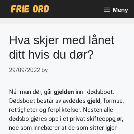
Skip
Meny
to
content
Hva skjer med lånet
ditt hvis du dør?
29/09/2022
by
Når man dør, går
gjelden
inn i dødsboet.
Dødsboet består av avdødes
gjeld
, formue,
rettigheter og forpliktelser. Nesten alle
dødsbo gjøres opp i et privat skifteoppgjør,
noe som innebærer at de som sitter igjen