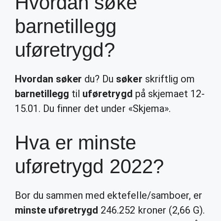
Hvordan søke
barnetillegg
uføretrygd?
Hvordan søker
du? Du
søker
skriftlig om
barnetillegg
til
uføretrygd
på skjemaet 12-
15.01. Du finner det under «Skjema».
Hva er minste
uføretrygd 2022?
Bor du sammen med ektefelle/samboer, er
minste uføretrygd
246.252 kroner (2,66 G).