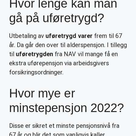
Hvor lenge kan man
gå på uføretrygd?
Utbetaling av
uføretrygd varer
frem til 67
år. Da går den over til alderspensjon. I tillegg
til
uføretrygden
fra NAV vil mange få en
ekstra uførepensjon via arbeidsgivers
forsikringsordninger.
Hvor mye er
minstepensjon 2022?
Disse er sikret et minste pensjonsnivå fra
67 år og blir det som vanligvis kaller