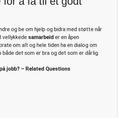
for å få til et godt
dre og be om hjelp og bidra med støtte når
il vellykkede
samarbeid
er en åpen
prate om alt og hele tiden ha en dialog om
 både det som er bra og det som er dårlig.
 på jobb? – Related Questions