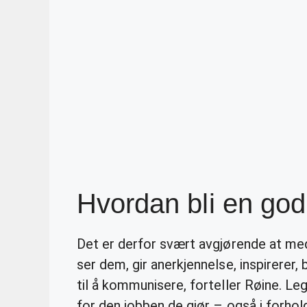
Hvordan bli en go
Det er derfor svært avgjørende at me
ser dem, gir anerkjennelse, inspirerer, b
til å kommunisere, forteller Røine. Leg
for den jobben de gjør – også i forhold 