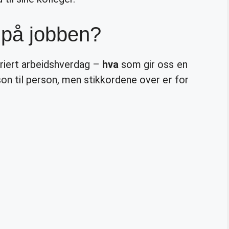
 på jobben?
ariert arbeidshverdag –
hva
som gir oss en
son til person, men stikkordene over er for