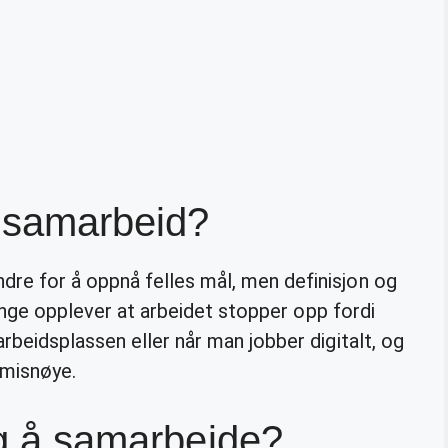
t samarbeid?
re for å oppnå felles mål, men definisjon og
Mange opplever at arbeidet stopper opp fordi
rbeidsplassen eller når man jobber digitalt, og
g misnøye.
ig å samarbeide?