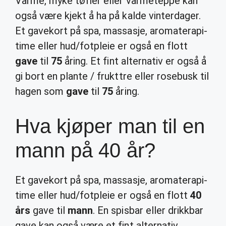
Varme, myke tøfler eller varmeteppe kan
også være kjekt å ha på kalde vinterdager.
Et gavekort på spa, massasje, aromaterapi-
time eller hud/fotpleie er også en flott
gave
til
75
åring. Et fint alternativ er også å
gi bort en plante / frukttre eller rosebusk til
hagen som
gave
til
75
åring.
Hva kjøper man til en
mann på 40 år?
Et gavekort på spa, massasje, aromaterapi-
time eller hud/fotpleie er også en flott
40
års
gave til
mann
. En spisbar eller drikkbar
gave kan også være et fint alternativ.