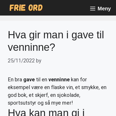
Skip
Meny
to
content
Hva gir man i gave til
venninne?
25/11/2022
by
En bra
gave
til en
venninne
kan for
eksempel være en flaske vin, et smykke, en
god bok, et skjerf, en sjokolade,
sportsutstyr og så mye mer!
Hva kan man gi i