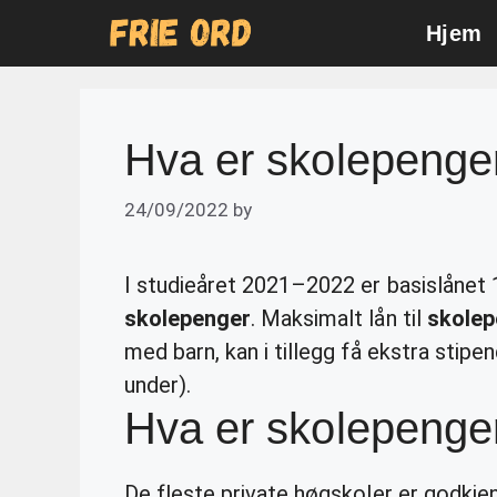
Skip
Hjem
to
content
Hva er skolepenge
24/09/2022
by
I studieåret 2021–2022 er basislånet 
skolepenger
. Maksimalt lån til
skolep
med barn, kan i tillegg få ekstra stipe
under).
Hva er skolepenge
De fleste private høgskoler er godkje