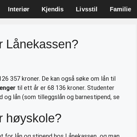
Interiør
Kjendis
Livsstil
Familie
r Lånekassen?
126 357 kroner. De kan også søke om lån til
enger
til ett år er 68 136 kroner. Studenter
nd og lån (som tilleggslån og barnestipend, se
r høyskole?
nt for lån og stipend hos Lånekassen, og man