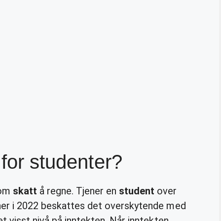
 for studenter?
som
skatt
å regne. Tjener en
student
over
ner i 2022 beskattes det overskytende med
t visst nivå på inntekten. Når inntekten