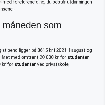
n med foreldrene dine, du består utdanningen
ensene.
 i måneden som
stipend ligger på 8615 kr i 2021. I august og
v året med omtrent 20 000 kr for
studenter
 kr for
studenter
ved privatskole.