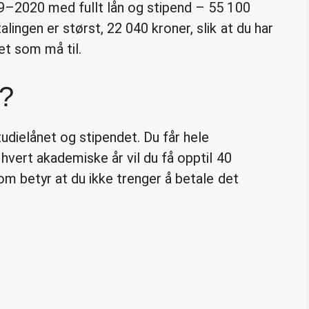
9–2020 med fullt lån og stipend – 55 100
ingen er størst, 22 040 kroner, slik at du har
et som må til.
e?
udielånet og stipendet. Du får hele
hvert akademiske år vil du få opptil 40
som betyr at du ikke trenger å betale det