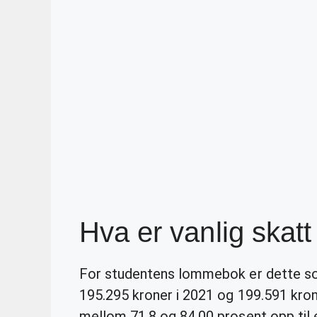
Hva er vanlig skatt
For studentens lommebok er dette 
195.295 kroner i 2021 og 199.591 kro
mellom 71,8 og 84,00 prosent opp til e