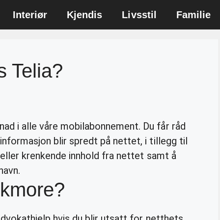
Interiør
Kjendis
Livsstil
Familie
s Telia?
ad i alle våre mobilabonnement. Du får råd
formasjon blir spredt på nettet, i tillegg til
t eller krenkende innhold fra nettet samt å
navn.
alkmore?
dvokathjelp hvis du blir utsatt for netthets,