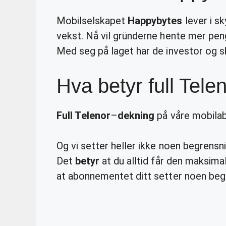
Mobilselskapet
Happybytes
lever i s
vekst. Nå vil gründerne hente mer peng
Med seg på laget har de investor og sk
Hva betyr full Tele
Full Telenor
–
dekning
på våre mobila
Og vi setter heller ikke noen begrensnin
Det
betyr
at du alltid får den maksima
at abonnementet ditt setter noen beg