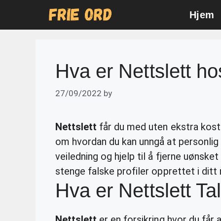
Skip
Hjem
to
content
Hva er Nettslett ho
27/09/2022
by
Nettslett
får du med uten ekstra kostn
om hvordan du kan unngå at personlig in
veiledning og hjelp til å fjerne uønske
stenge falske profiler opprettet i ditt 
Hva er Nettslett T
Nettslett
er en forsikring hvor du får a