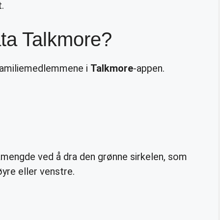
.
ata Talkmore?
familiemedlemmene i
Talkmore
-appen.
amengde ved å dra den grønne sirkelen, som
yre eller venstre.