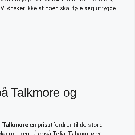
 Vi ønsker ikke at noen skal føle seg utrygge
 på Talkmore og
r
Talkmore
en prisutfordrer til de store
lenor
, men nå også Telia.
Talkmore
er