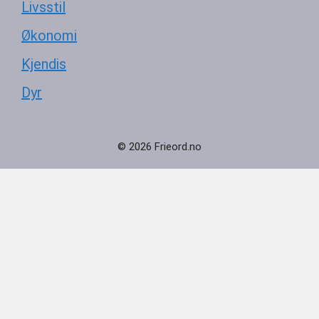
Livsstil
Økonomi
Kjendis
Dyr
© 2026 Frieord.no