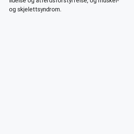
lidelse og atferdsforstyrrelse, og muskel-
og skjelettsyndrom.