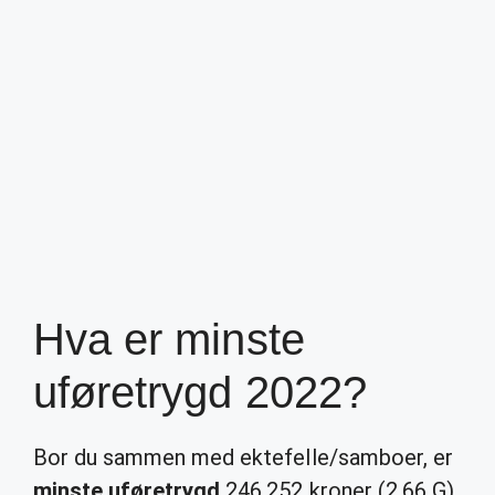
Hva er minste
uføretrygd 2022?
Bor du sammen med ektefelle/samboer, er
minste uføretrygd
246.252 kroner (2,66 G).