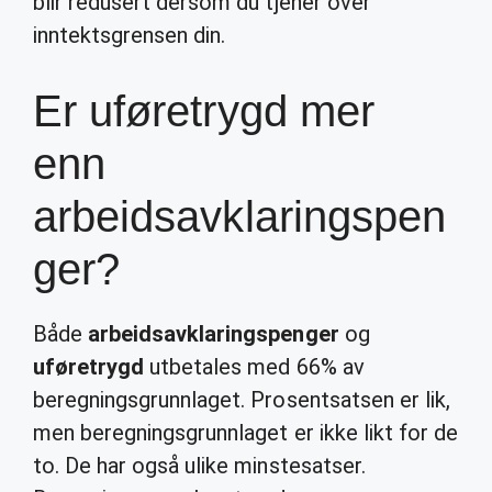
blir redusert dersom du tjener over
inntektsgrensen din.
Er uføretrygd mer
enn
arbeidsavklaringspen
ger?
Både
arbeidsavklaringspenger
og
uføretrygd
utbetales med 66% av
beregningsgrunnlaget. Prosentsatsen er lik,
men beregningsgrunnlaget er ikke likt for de
to. De har også ulike minstesatser.