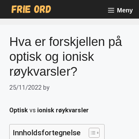
Skip
Meny
to
content
Hva er forskjellen på
optisk og ionisk
røykvarsler?
25/11/2022
by
Optisk
vs
ionisk røykvarsler
Innholdsfortegnelse