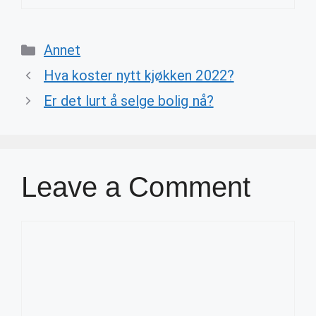
Categories
Annet
Hva koster nytt kjøkken 2022?
Er det lurt å selge bolig nå?
Leave a Comment
Comment