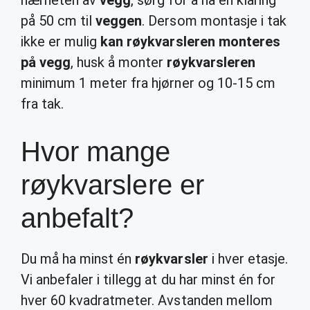
nærheten av
vegg
, sørg for å ha en klaring
på 50 cm til
veggen
. Dersom montasje i tak
ikke er mulig
kan røykvarsleren monteres
på vegg
, husk å monter
røykvarsleren
minimum 1 meter fra hjørner og 10-15 cm
fra tak.
Hvor mange
røykvarslere er
anbefalt?
Du må ha minst én
røykvarsler
i hver etasje.
Vi anbefaler i tillegg at du har minst én for
hver 60 kvadratmeter. Avstanden mellom