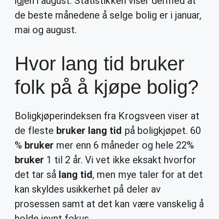
igjen i august. Statistikken viser dermed at
de beste månedene å selge bolig er i januar,
mai og august.
Hvor lang tid bruker
folk på å kjøpe bolig?
Boligkjøperindeksen fra Krogsveen viser at
de fleste
bruker lang tid
på boligkjøpet. 60
%
bruker
mer enn 6 måneder og hele 22%
bruker
1 til 2 år. Vi vet ikke eksakt hvorfor
det tar så
lang tid
, men mye taler for at det
kan skyldes usikkerhet på deler av
prosessen samt at det kan være vanskelig å
holde jevnt fokus.