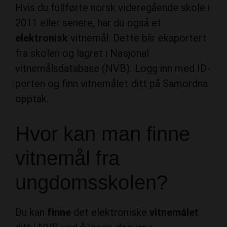
2011 eller senere, har du også et
elektronisk
vitnemål. Dette blir eksportert
fra skolen og lagret i Nasjonal
vitnemålsdatabase (NVB). Logg inn med ID-
porten og finn vitnemålet ditt på Samordna
opptak.
Hvor kan man finne
vitnemål fra
ungdomsskolen?
Du kan
finne
det elektroniske
vitnemålet
ditt i NVB ved å logge deg inn i
søkerportalen til Samordna Opptak med ID-