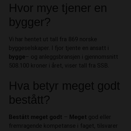
bygger?
Vi har hentet ut tall fra 869 norske
byggeselskaper. I fjor tjente en ansatt i
bygge
– og anleggsbransjen i gjennomsnitt
508.100 kroner i året, viser tall fra SSB.
Hva betyr meget godt
bestått?
Bestått meget godt
–
Meget
god eller
fremragende kompetanse i faget, tilsvarer
karakterene 5 og 6.
Bestått
–
Tilfredsstillende eller god kompetanse i