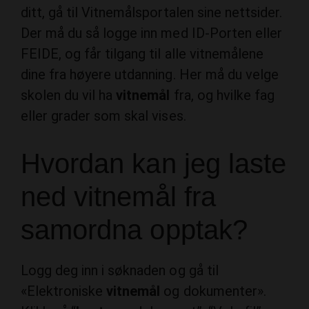
Der må du så logge inn med ID-Porten eller
FEIDE, og får tilgang til alle vitnemålene
dine fra høyere utdanning. Her må du velge
skolen du vil ha
vitnemål
fra, og hvilke fag
eller grader som skal vises.
Hvordan kan jeg laste
ned vitnemål fra
samordna opptak?
Logg deg inn i søknaden og gå til
«Elektroniske
vitnemål
og dokumenter».
Klikk på “
Last
opp dokument”, “Velg fil” og
trykk “Ok”. Når du har
lastet
opp, får du en