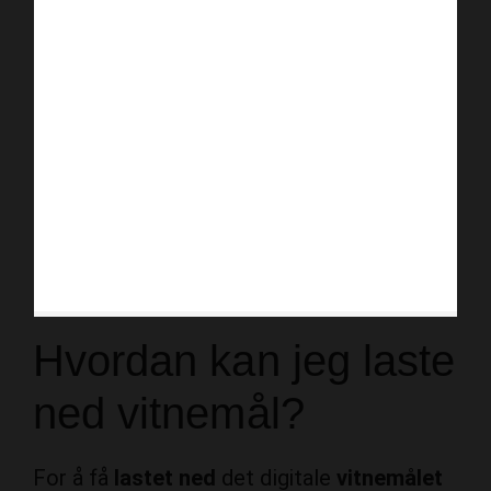
Hvordan kan jeg laste
ned vitnemål?
For å få
lastet ned
det digitale
vitnemålet
ditt, gå til Vitnemålsportalen sine nettsider.