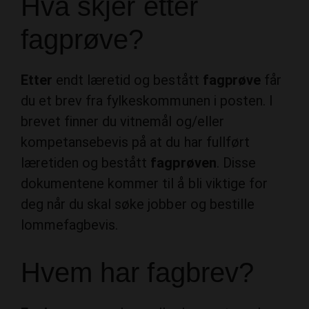
fagprøve?
Etter
endt læretid og bestått
fagprøve
får
du et brev fra fylkeskommunen i posten. I
brevet finner du vitnemål og/eller
kompetansebevis på at du har fullført
læretiden og bestått
fagprøven
. Disse
dokumentene kommer til å bli viktige for
deg når du skal søke jobber og bestille
lommefagbevis.
Hvem har fagbrev?
Fagbrev
, svennebrev eller kompetansebrev
–
hvem
av dem får jeg? Hvis du tar