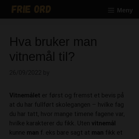
Skip
Meny
to
content
Hva bruker man
vitnemål til?
26/09/2022
by
Vitnemålet
er først og fremst et bevis på
at du har fullført skolegangen – hvilke fag
du har tatt, hvor mange timene fagene var,
hvilke karakterer du fikk. Uten
vitnemål
kunne
man
f. eks bare sagt at
man
fikk et