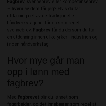
utdanning i et av de tradisjonelle
håndverksfagene, får du som regel
svennebrev.
Fagbrev
får du dersom du tar
en utdanning innen ulike yrker i industrien og
i noen håndverksfag.
Hvor mye går man
opp i lønn med
fagbrev?
Med
fagbrevet
blir du lønnet som
fagarbeider, og det innebærer som regel at
man går opp
ca. kr. 20 000 i
årslønn
.
Hvor