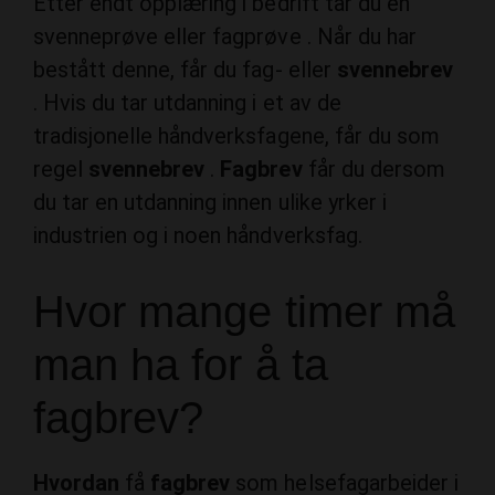
bestått denne, får du fag- eller
svennebrev
. Hvis du tar utdanning i et av de
tradisjonelle håndverksfagene, får du som
regel
svennebrev
.
Fagbrev
får du dersom
du tar en utdanning innen ulike yrker i
industrien og i noen håndverksfag.
Hvor mange timer må
man ha for å ta
fagbrev?
Hvordan
få
fagbrev
som helsefagarbeider i
voksen alder? For å kunne gå opp til