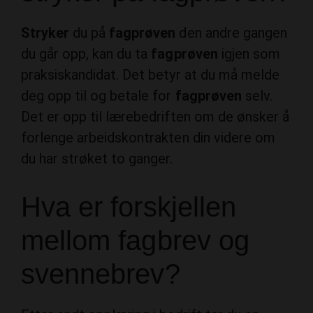
Stryker
du på
fagprøven
den andre gangen
du går opp, kan du ta
fagprøven
igjen som
praksiskandidat. Det betyr at du må melde
deg opp til og betale for
fagprøven
selv.
Det er opp til lærebedriften om de ønsker å
forlenge arbeidskontrakten din videre om
du har strøket to ganger.
Hva er forskjellen
mellom fagbrev og
svennebrev?
Etter endt opplæring i bedrift tar du en
svenneprøve eller fagprøve . Når du har