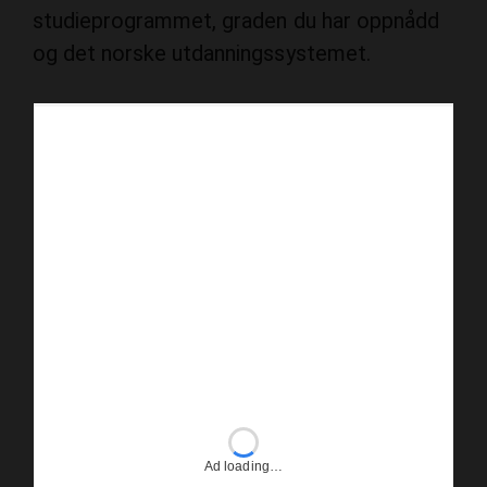
studieprogrammet, graden du har oppnådd
og det norske utdanningssystemet.