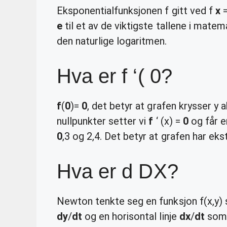
Eksponentialfunksjonen f gitt ved f
x
e
til et av de viktigste tallene i matem
den naturlige logaritmen.
Hva er f ‘( 0?
f
(
0
)=
0
, det betyr at grafen krysser y
nullpunkter setter vi
f
‘ (x) =
0
og får e
0
,3 og 2,4. Det betyr at grafen har ek
Hva er d DX?
Newton tenkte seg en funksjon f(x,y) 
dy
/
dt
og en horisontal linje
dx
/
dt
som 