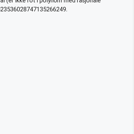
tal (er ikke rot i polynom med rasjonale
4523536028747135266249.