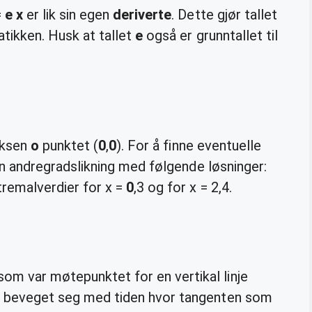
=
e x
er lik sin egen
deriverte
. Dette gjør tallet
atikken. Husk at tallet
e
også er grunntallet til
 aksen
o
punktet (
0
,
0
). For å finne eventuelle
n andregradslikning med følgende løsninger:
stremalverdier for x =
0
,3 og for x = 2,4.
som var møtepunktet for en vertikal linje
beveget seg med tiden hvor tangenten som