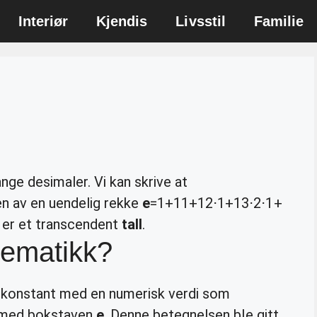
Interiør
Kjendis
Livsstil
Familie
nge desimaler. Vi kan skrive at
 av en uendelig rekke
e
=1+11+12⋅1+13⋅2⋅1+
er et transcendent
tall
.
atematikk?
konstant med en numerisk verdi som
s med bokstaven
e
. Denne betegnelsen ble gitt