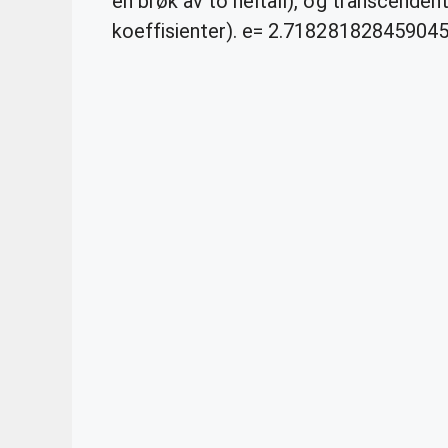
en brøk av to heltall), og transcenden
koeffisienter). e= 2.7182818284590