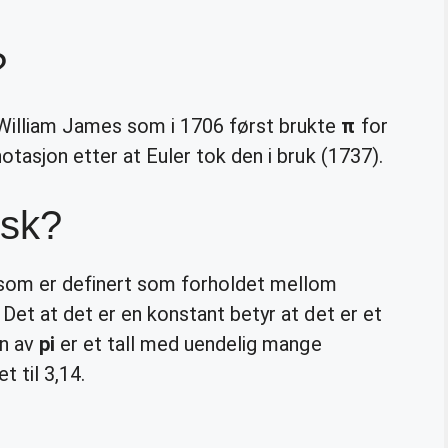
?
William James som i 1706 først brukte
π
for
otasjon etter at Euler tok den i bruk (1737).
rsk?
, som er definert som forholdet mellom
 Det at det er en konstant betyr at det er et
en av
pi
er et tall med uendelig mange
t til 3,14.