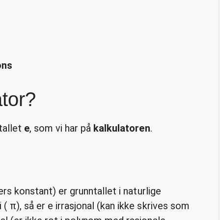
ons
ator?
tallet
e
, som vi har på
kalkulatoren
.
ers konstant) er grunntallet i naturlige
( π), så er e irrasjonal (kan ikke skrives som