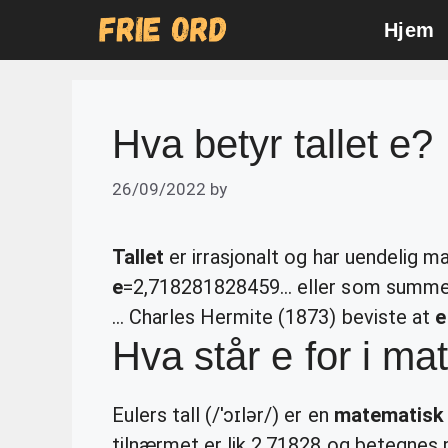
Skip
Hjem
to
content
Hva betyr tallet e?
26/09/2022
by
Tallet
er irrasjonalt og har uendelig ma
e
=2,718281828459… eller som summen
… Charles Hermite (1873) beviste at
e
Hva står e for i m
Eulers tall (/ˈɔɪlər/) er en
matematisk
tilnærmet er lik 2,71828 og betegne