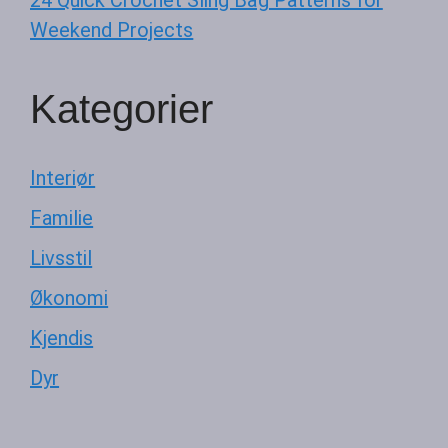
24 Quick Crochet Sling Bag Patterns for
Weekend Projects
Kategorier
Interiør
Familie
Livsstil
Økonomi
Kjendis
Dyr