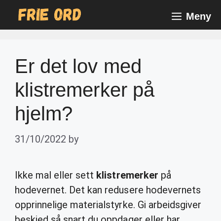
Skip
Meny
to
content
Er det lov med
klistremerker på
hjelm?
31/10/2022
by
Ikke mal eller sett
klistremerker
på
hodevernet. Det kan redusere hodevernets
opprinnelige materialstyrke. Gi arbeidsgiver
beskjed så snart du oppdager eller har