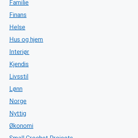
Familie
Finans
Helse
Hus og hjem
Interiør
Kjendis
Livsstil
Lønn
Norge
Nyttig
Økonomi