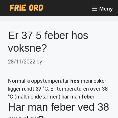
Skip
Meny
to
content
Er 37 5 feber hos
voksne?
28/11/2022
by
Normal kroppstemperatur
hos
mennesker
ligger rundt
37
°C. Er temperaturen over 38
°C (målt i endetarmen) har man
feber
.
Har man feber ved 38