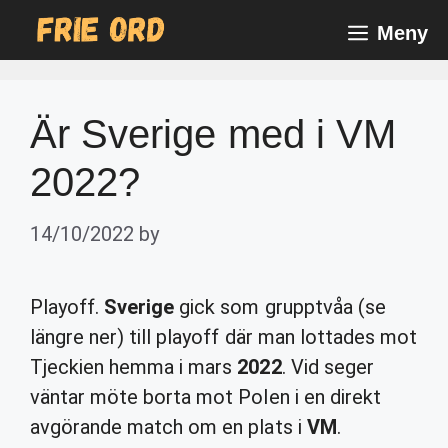
Skip
Meny
to
content
Är Sverige med i VM
2022?
14/10/2022
by
Playoff.
Sverige
gick som grupptvåa (se
längre ner) till playoff där man lottades mot
Tjeckien hemma i mars
2022
. Vid seger
väntar möte borta mot Polen i en direkt
avgörande match om en plats i
VM
.