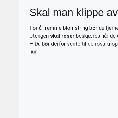
Skal man klippe a
For å fremme blomstring bør du fjern
Utengen
skal roser
beskjæres når de e
– Du bør derfor vente til de rosa kno
hun.