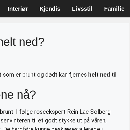
Interiør
Kjendis
Livsstil
Familie
helt ned?
t som er brunt og dødt kan fjernes
helt ned
til
ene nå?
 brunt. I følge roseekspert Rein Lae Solberg
 senvinteren til et godt stykke ut på våren,
– De hardføre kunne beskjæres allerede i