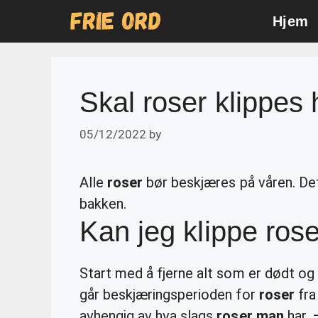
Skip
Hjem
to
content
Skal roser klippes 
05/12/2022
by
Alle
roser
bør beskjæres på våren. De
bakken.
Kan jeg klippe ros
Start med å fjerne alt som er dødt og
går beskjæringsperioden for
roser
fra
avhengig av hva slags
roser man
har. 