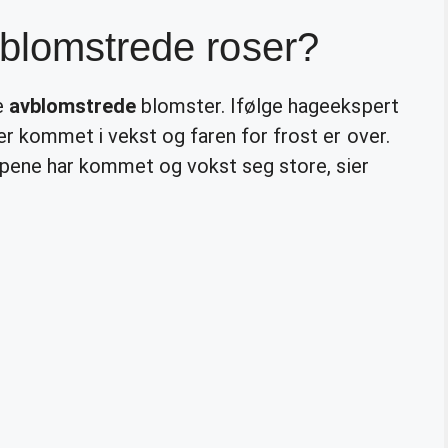
vblomstrede roser?
e
avblomstrede
blomster. Ifølge hageekspert
r kommet i vekst og faren for frost er over.
ppene har kommet og vokst seg store, sier