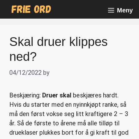
Skip
Meny
to
content
Skal druer klippes
ned?
04/12/2022
by
Beskjæring:
Druer skal
beskjæres hardt.
Hvis du starter med en nyinnkjøpt ranke, så
må den først vokse seg litt kraftigere 2 – 3
år. Så de første to årene må alle tilløp til
drueklaser plukkes bort for å gi kraft til god