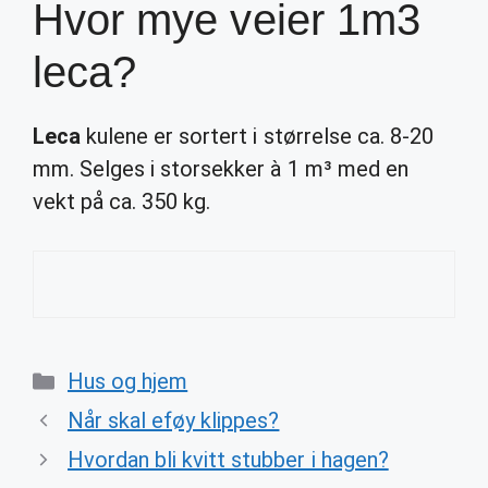
Hvor mye veier 1m3
leca?
Leca
kulene er sortert i størrelse ca. 8-20
mm. Selges i storsekker à 1 m³ med en
vekt på ca. 350 kg.
Categories
Hus og hjem
Når skal eføy klippes?
Hvordan bli kvitt stubber i hagen?