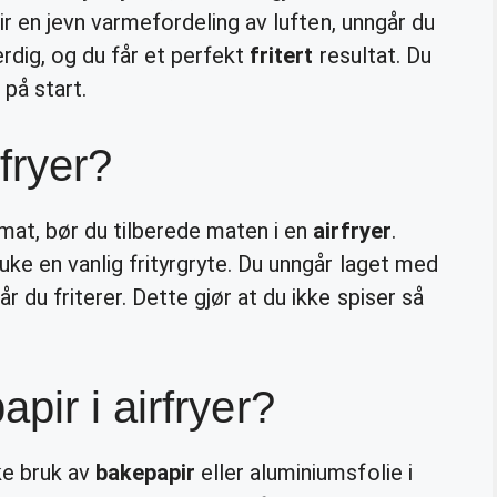
gir en jevn varmefordeling av luften, unngår du
erdig, og du får et perfekt
fritert
resultat. Du
 på start.
fryer?
 mat, bør du tilberede maten i en
airfryer
.
uke en vanlig frityrgryte. Du unngår laget med
 du friterer. Dette gjør at du ikke spiser så
pir i airfryer?
ke bruk av
bakepapir
eller aluminiumsfolie i