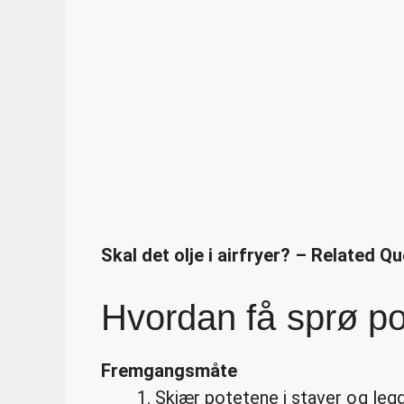
Skal det olje i airfryer? – Related Q
Hvordan få sprø pom
Fremgangsmåte
Skjær potetene i staver og legg