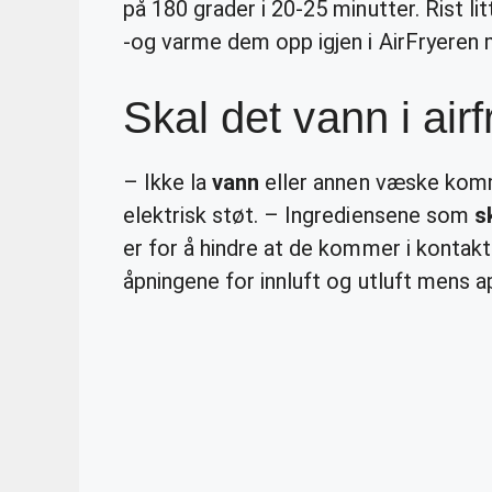
på 180 grader i 20-25 minutter. Rist li
-og varme dem opp igjen i AirFryeren m
Skal det vann i airf
– Ikke la
vann
eller annen væske komme
elektrisk støt. – Ingrediensene som
s
er for å hindre at de kommer i kontak
åpningene for innluft og utluft mens ap