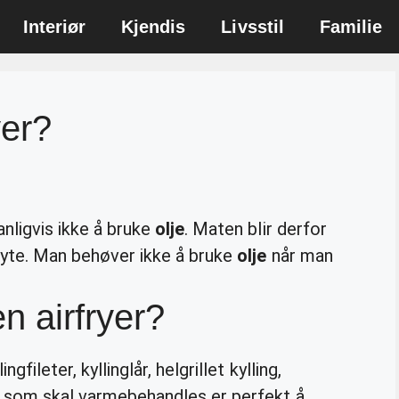
Interiør
Kjendis
Livsstil
Familie
yer?
nligvis ikke å bruke
olje
. Maten blir derfor
gryte. Man behøver ikke å bruke
olje
når man
n airfryer?
gfileter, kyllinglår, helgrillet kylling,
er som skal varmebehandles er perfekt å