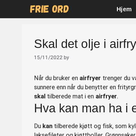
Skip
Hjem
to
content
Skal det olje i airfr
15/11/2022
by
Når du bruker en
airfryer
trenger du va
sunnere enn når du benytter en frityr
skal
tilberede mat i en
airfryer
.
Hva kan man ha i e
Du
kan
tilberede kjøtt og fisk, som kyllin
laksefileter og kjøttboller. Grønnsak