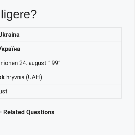
ligere?
Ukraina
Україна
nionen 24. august 1991
sk
hryvnia (UAH)
ust
– Related Questions