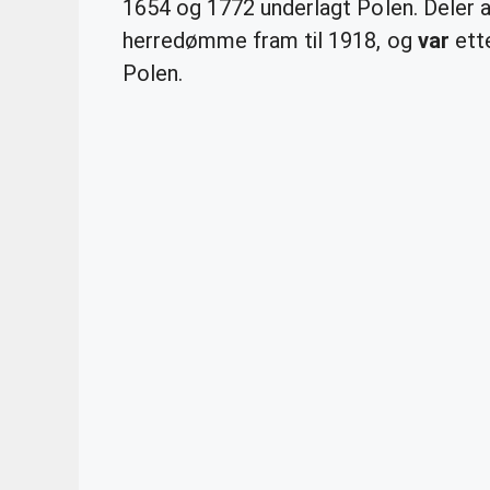
1654 og 1772 underlagt Polen. Deler 
herredømme fram til 1918, og
var
ette
Polen.