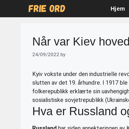
Skip
Hjem
to
content
Når var Kiev hoved
24/09/2022
by
Kyiv vokste under den industrielle rev
slutten av det 19. århundre. I 1917 ble
folkerepublikk erklærte sin uavhengigh
sosialistiske sovjetrepublikk (Ukrain
Hva er Russland o
Russland
har siden annekteringen av K