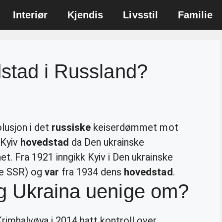
Interiør
Kjendis
Livsstil
Familie
stad i Russland?
olusjon i det
russiske
keiserdømmet mot
 Kyiv
hovedstad
da Den ukrainske
et. Fra 1921 inngikk Kyiv i Den ukrainske
ske SSR) og
var
fra 1934 dens
hovedstad
.
g Ukraina uenige om?
rimhalvøya i 2014 hatt kontroll over