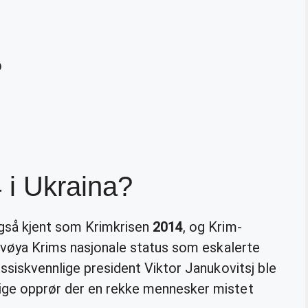
?
 i Ukraina?
også kjent som Krimkrisen
2014
, og Krim-
alvøya Krims nasjonale status som eskalerte
ussiskvennlige president Viktor Janukovitsj ble
ige opprør der en rekke mennesker mistet