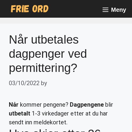
Skip
Meny
to
content
Når utbetales
dagpenger ved
permittering?
03/10/2022
by
Når
kommer pengene?
Dagpengene
blir
utbetalt
1-3 virkedager etter at du har
sendt inn meldekortet.