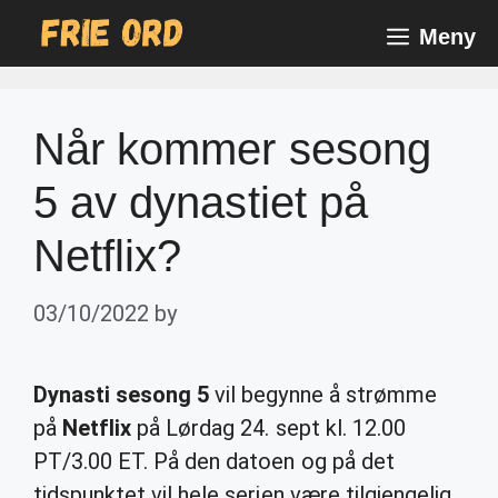
Skip
Meny
to
content
Når kommer sesong
5 av dynastiet på
Netflix?
03/10/2022
by
Dynasti sesong 5
vil begynne å strømme
på
Netflix
på Lørdag 24. sept kl. 12.00
PT/3.00 ET. På den datoen og på det
tidspunktet vil hele serien være tilgjengelig