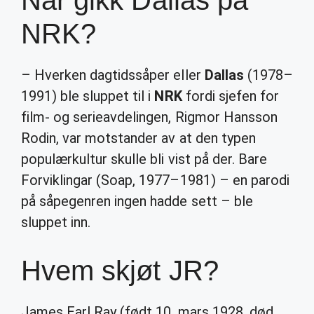
Når gikk Dallas på
NRK?
– Hverken dagtidssåper eller
Dallas
(1978–
1991) ble sluppet til i
NRK
fordi sjefen for
film- og serieavdelingen, Rigmor Hansson
Rodin, var motstander av at den typen
populærkultur skulle bli vist på der. Bare
Forviklingar (Soap, 1977–1981) – en parodi
på såpegenren ingen hadde sett – ble
sluppet inn.
Hvem skjøt JR?
James Earl Ray (født 10. mars 1928, død