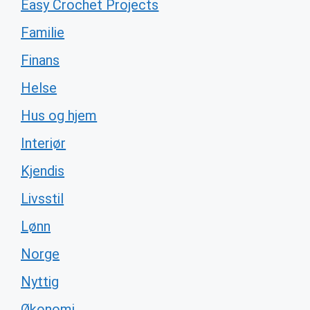
Easy Crochet Projects
Familie
Finans
Helse
Hus og hjem
Interiør
Kjendis
Livsstil
Lønn
Norge
Nyttig
Økonomi