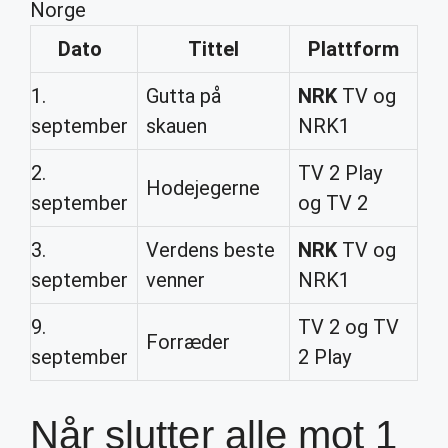
Norge
Dato
Tittel
Plattform
1.
Gutta på
NRK
TV og
september
skauen
NRK1
2.
TV 2 Play
Hodejegerne
september
og TV 2
3.
Verdens beste
NRK
TV og
september
venner
NRK1
9.
TV 2 og TV
Forræder
september
2 Play
Når slutter alle mot 1