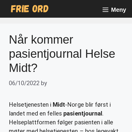
Skip
Meny
to
content
Når kommer
pasientjournal Helse
Midt?
06/10/2022
by
Helsetjenesten i
Midt
-Norge blir først i
landet med en felles
pasientjournal
.
Helseplattformen følger pasienten i alle
møter med helsetjenesten – hos legevakt,