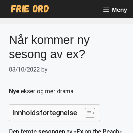
Skip
Meny
to
content
Når kommer ny
sesong av ex?
03/10/2022
by
Nye
ekser og mer drama
Innholdsfortegnelse
Den femte
sesongen
av «
Ex
on the Beach»